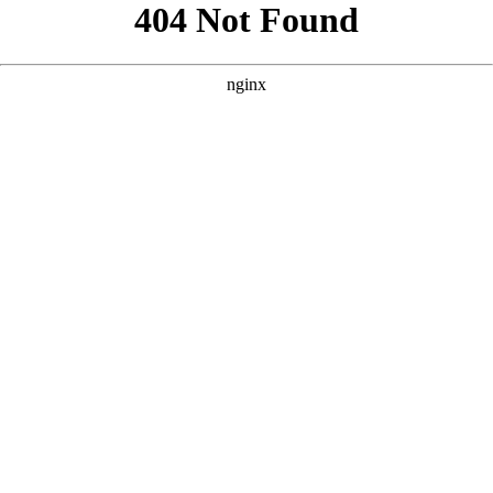
以下是围绕核心词“好看的中文字幕电影”为您定制的三个SEO方
案。每个方案均包含标题、描述与关键词，风格参考了您提供的
案例，注重吸引用户点击并符合搜索引擎优化逻辑。 --- ### 方
案一：侧重“高清画质”与“观影体验” **核心词：好看的中文字幕
电影** **
** **** **** --- ### 方案二：侧重“分类推荐”与“资源
丰富” **核心词：好看的中文字幕电影** **
** **** **** --- ###
方案三：侧重“更新速度”与“新片首发” **核心词：好看的中文字
幕电影** **
** **** **** --- 如果需要针对特定平台（如抖音、
小红书、B站）或特定语种（如英语、日语、韩语）进一步细
化，也可以继续为您调整。