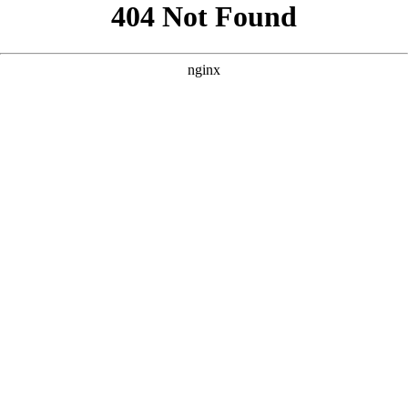
以下是围绕核心词“好看的中文字幕电影”为您定制的三个SEO方
案。每个方案均包含标题、描述与关键词，风格参考了您提供的
案例，注重吸引用户点击并符合搜索引擎优化逻辑。 --- ### 方
案一：侧重“高清画质”与“观影体验” **核心词：好看的中文字幕
电影** **
** **** **** --- ### 方案二：侧重“分类推荐”与“资源
丰富” **核心词：好看的中文字幕电影** **
** **** **** --- ###
方案三：侧重“更新速度”与“新片首发” **核心词：好看的中文字
幕电影** **
** **** **** --- 如果需要针对特定平台（如抖音、
小红书、B站）或特定语种（如英语、日语、韩语）进一步细
化，也可以继续为您调整。