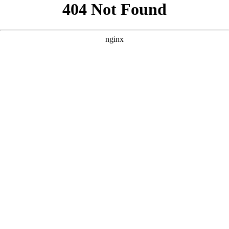
以下是围绕核心词“好看的中文字幕电影”为您定制的三个SEO方
案。每个方案均包含标题、描述与关键词，风格参考了您提供的
案例，注重吸引用户点击并符合搜索引擎优化逻辑。 --- ### 方
案一：侧重“高清画质”与“观影体验” **核心词：好看的中文字幕
电影** **
** **** **** --- ### 方案二：侧重“分类推荐”与“资源
丰富” **核心词：好看的中文字幕电影** **
** **** **** --- ###
方案三：侧重“更新速度”与“新片首发” **核心词：好看的中文字
幕电影** **
** **** **** --- 如果需要针对特定平台（如抖音、
小红书、B站）或特定语种（如英语、日语、韩语）进一步细
化，也可以继续为您调整。